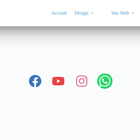
Acceuil
Design
Site Web
+213 662 20 27 54
+213 673 29 86 80
contact@devcoredz.com